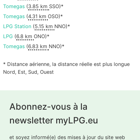
Tomegas
(
3.85 km
SSO)*
Tomegas
(
4.31 km
OSO)*
LPG Station
(
5.15 km
NNO)*
LPG
(
6.8 km
ONO)*
Tomegas
(
6.83 km
NNO)*
* Distance aérienne, la distance réelle est plus longue
Nord, Est, Sud, Ouest
Abonnez-vous à la
newsletter myLPG.eu
et soyez informé(e) des mises à jour du site web