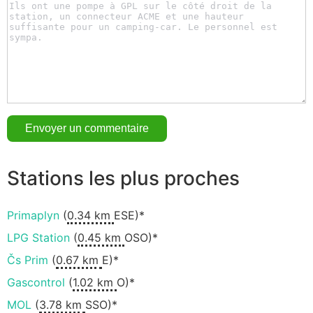
Stations les plus proches
Primaplyn
(
0.34 km
ESE)*
LPG Station
(
0.45 km
OSO)*
Čs Prim
(
0.67 km
E)*
Gascontrol
(
1.02 km
O)*
MOL
(
3.78 km
SSO)*