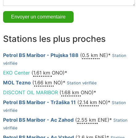
Stations les plus proches
Petrol BS Maribor - Ptujska 188
(
0.5 km
NE)*
Station
vérifiée
EKO Center
(
1.61 km
ONO)*
MOL Tezno
(
1.66 km
NO)*
Station vérifiée
DISCONT OIL MARIBOR
(
1.68 km
ONO)*
Petrol BS Maribor - Tržaška 11
(
2.14 km
NO)*
Station
vérifiée
Petrol BS Maribor - Ac Zahod
(
2.55 km
ENE)*
Station
vérifiée
Petrol BS Maribor - Ac Vzhod
(
2.6 km
ENE)*
Station