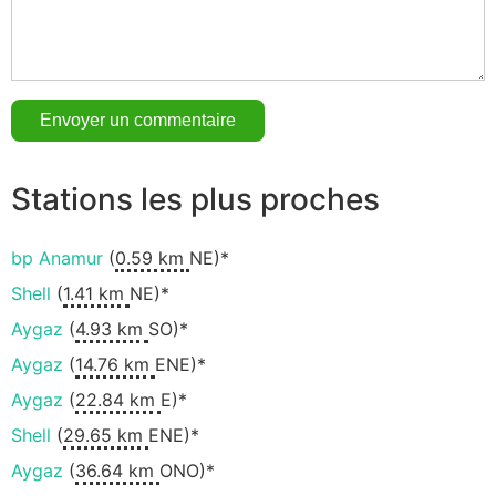
Stations les plus proches
bp Anamur
(
0.59 km
NE)*
Shell
(
1.41 km
NE)*
Aygaz
(
4.93 km
SO)*
Aygaz
(
14.76 km
ENE)*
Aygaz
(
22.84 km
E)*
Shell
(
29.65 km
ENE)*
Aygaz
(
36.64 km
ONO)*