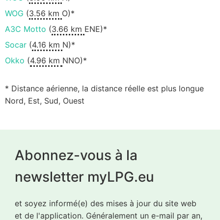
WOG
(
3.56 km
O)*
АЗС Motto
(
3.66 km
ENE)*
Socar
(
4.16 km
N)*
Okko
(
4.96 km
NNO)*
* Distance aérienne, la distance réelle est plus longue
Nord, Est, Sud, Ouest
Abonnez-vous à la
newsletter myLPG.eu
et soyez informé(e) des mises à jour du site web
et de l'application. Généralement un e-mail par an,