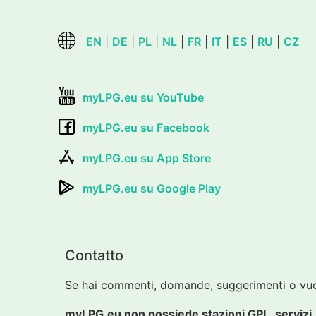
EN
|
DE
|
PL
|
NL
|
FR
|
IT
|
ES
|
RU
|
CZ
myLPG.eu su YouTube
myLPG.eu su Facebook
myLPG.eu su App Store
myLPG.eu su Google Play
Contatto
Se hai commenti, domande, suggerimenti o vuoi
myLPG.eu non possiede stazioni GPL, servizi, i