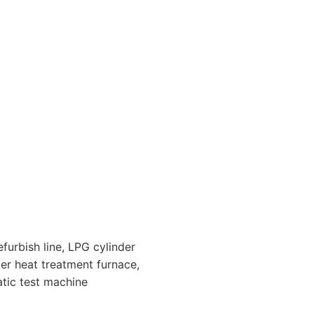
furbish line, LPG cylinder
der heat treatment furnace,
atic test machine