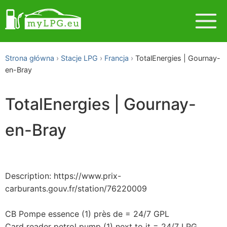
Strona główna
Stacje LPG
Francja
TotalEnergies | Gournay-
en-Bray
TotalEnergies | Gournay-
en-Bray
Description: https://www.prix-
carburants.gouv.fr/station/76220009
CB Pompe essence (1) près de = 24/7 GPL
Card reader petrol pump (1) next to it = 24/7 LPG