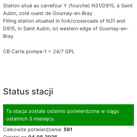
Station situé au carrefour Y (fourche) N31/D915, à Saint
Aubin, coté ouest de Gournay-en-Bray
Filling station situated in fork/crossroads of N31 and
D915, in Saint Aubin, on western edge of Gournay-en-
Bray
CB Carte pompe-1 = 24/7 GPL
Status stacji
Ta stacja została ostatnio potwierdzona w ciągu
ostatnich 3 miesięcy.
Całkowite potwierdzenia:
591
Ostatni na
04.08.2026