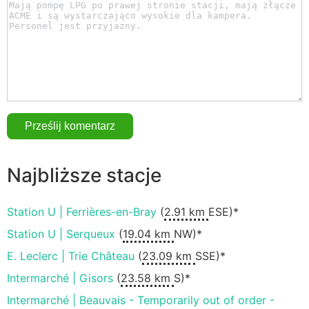
Najbliższe stacje
Station U | Ferrières-en-Bray
(
2.91 km
ESE)*
Station U | Serqueux
(
19.04 km
NW)*
E. Leclerc | Trie Château
(
23.09 km
SSE)*
Intermarché | Gisors
(
23.58 km
S)*
Intermarché | Beauvais - Temporarily out of order -