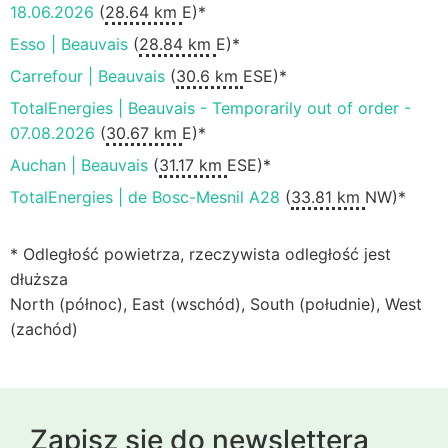
18.06.2026
(
28.64 km
E)*
Esso | Beauvais
(
28.84 km
E)*
Carrefour | Beauvais
(
30.6 km
ESE)*
TotalEnergies | Beauvais - Temporarily out of order -
07.08.2026
(
30.67 km
E)*
Auchan | Beauvais
(
31.17 km
ESE)*
TotalEnergies | de Bosc-Mesnil A28
(
33.81 km
NW)*
* Odległość powietrza, rzeczywista odległość jest
dłuższa
North (północ), East (wschód), South (południe), West
(zachód)
Zapisz się do newslettera