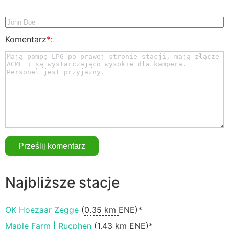
Komentarz
*
:
Najbliższe stacje
OK Hoezaar Zegge
(
0.35 km
ENE)*
Maple Farm | Rucphen
(
1.43 km
ENE)*