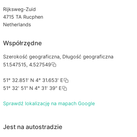
Rijksweg-Zuid
4715 TA
Rucphen
Netherlands
Współrzędne
Szerokość geograficzna, Długość geograficzna
51.547515, 4.527549
51° 32.851' N 4° 31.653' E
51° 32' 51" N 4° 31' 39" E
Sprawdź lokalizację na mapach Google
Jest na autostradzie