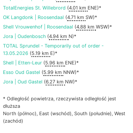
TotalEnergies St. Willebrord
(
4.01 km
ENE)*
OK Langdonk | Roosendaal
(
4.71 km
SW)*
Shell Vrouwenhof | Roosendaal
(
4.88 km
WSW)*
Jora | Oudenbosch
(
4.94 km
N)*
TOTAL Sprundel - Temporarily out of order -
13.05.2026
(
5.19 km
E)*
Shell | Etten-Leur
(
5.96 km
ENE)*
Esso Oud Gastel
(
5.99 km
NNW)*
Jora | Oud Gastel
(
6.27 km
NW)*
* Odległość powietrza, rzeczywista odległość jest
dłuższa
North (północ), East (wschód), South (południe), West
(zachód)