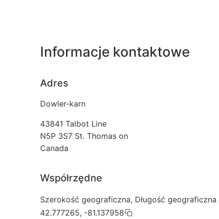
Informacje kontaktowe
Adres
Dowler-karn
43841 Talbot Line
N5P 3S7
St. Thomas on
Canada
Współrzędne
Szerokość geograficzna, Długość geograficzna
42.777265, -81.137958