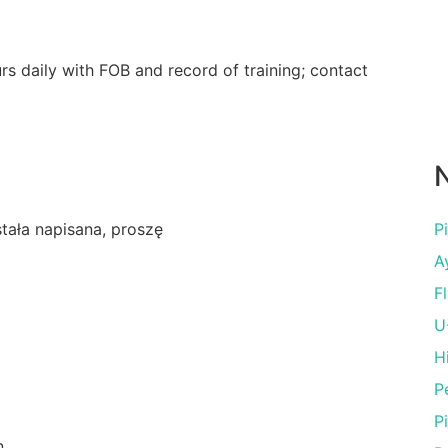
 daily with FOB and record of training; contact
N
ostała napisana, proszę
P
A
Fl
U
H
P
P
n.