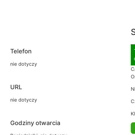
S
Telefon
nie dotyczy
C
O
URL
N
nie dotyczy
C
Kl
Godziny otwarcia