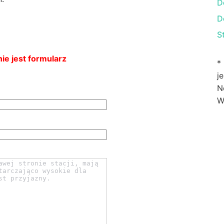
D
D
S
ie jest formularz
*
j
N
W