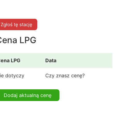
Zgłoś tę stację
Cena LPG
ena LPG
Data
ie dotyczy
Czy znasz cenę?
Dodaj aktualną cenę