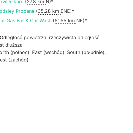
owler-karn
(
27.8 km
N)*
odsley Propane
(
35.28 km
ENE)*
tar Gas Bar & Car Wash
(
51.55 km
NE)*
 Odległość powietrza, rzeczywista odległość
est dłuższa
orth (północ), East (wschód), South (południe),
est (zachód)