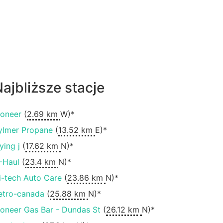
ajbliższe stacje
ioneer
(
2.69 km
W)*
ylmer Propane
(
13.52 km
E)*
ying j
(
17.62 km
N)*
-Haul
(
23.4 km
N)*
i-tech Auto Care
(
23.86 km
N)*
etro-canada
(
25.88 km
N)*
ioneer Gas Bar - Dundas St
(
26.12 km
N)*