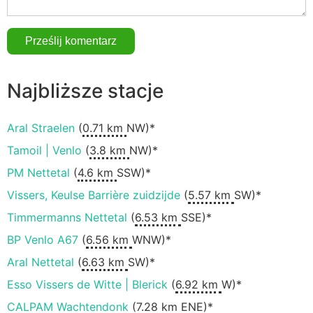
Najbliższe stacje
Aral Straelen
(
0.71 km
NW)*
Tamoil | Venlo
(
3.8 km
NW)*
PM Nettetal
(
4.6 km
SSW)*
Vissers, Keulse Barrière zuidzijde
(
5.57 km
SW)*
Timmermanns Nettetal
(
6.53 km
SSE)*
BP Venlo A67
(
6.56 km
WNW)*
Aral Nettetal
(
6.63 km
SW)*
Esso Vissers de Witte | Blerick
(
6.92 km
W)*
CALPAM Wachtendonk
(
7.28 km
ENE)*