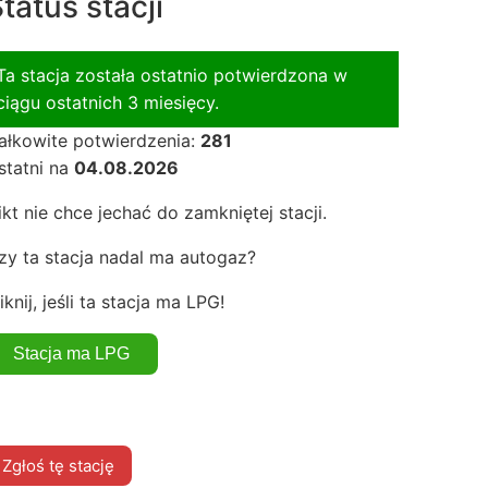
tatus stacji
Ta stacja została ostatnio potwierdzona w
ciągu ostatnich 3 miesięcy.
ałkowite potwierdzenia:
281
statni na
04.08.2026
ikt nie chce jechać do zamkniętej stacji.
zy ta stacja nadal ma autogaz?
iknij, jeśli ta stacja ma LPG!
Zgłoś tę stację