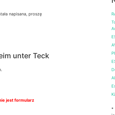
N
ostała napisana, proszę
R
T
A
E
A
P
eim unter Teck
E
n.
D
A
E
K
ie jest formularz
*