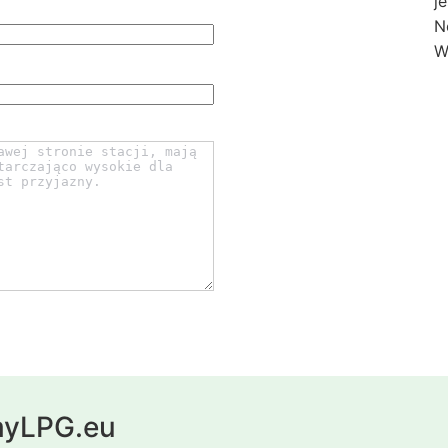
j
N
W
 myLPG.eu