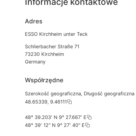
Informacje kontaktowe
Adres
ESSO Kirchheim unter Teck
Schlierbacher Straße 71
73230
Kirchheim
Germany
Współrzędne
Szerokość geograficzna, Długość geograficzna
48.65339, 9.46111
48° 39.203' N 9° 27.667' E
48° 39' 12" N 9° 27' 40" E