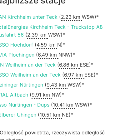
ajbliższe stacje
AN Kirchheim unter Teck
(
2.23 km
WSW)*
otalEnergies Kirchheim Teck - Truckstop A8
usfahrt 56
(
2.39 km
WSW)*
SSO Hochdorf
(
4.59 km
N)*
VIA Plochingen
(
6.49 km
NNW)*
IN Weilheim an der Teck
(
6.86 km
ESE)*
SSO Weilheim an der Teck
(
6.97 km
ESE)*
eininger Nürtingen
(
9.43 km
WSW)*
RAL Altbach
(
9.91 km
NW)*
sso Nürtingen - Dups
(
10.41 km
WSW)*
älberer Uhingen
(
10.51 km
NE)*
 Odległość powietrza, rzeczywista odległość