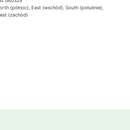
est dłuższa
orth (północ), East (wschód), South (południe),
est (zachód)