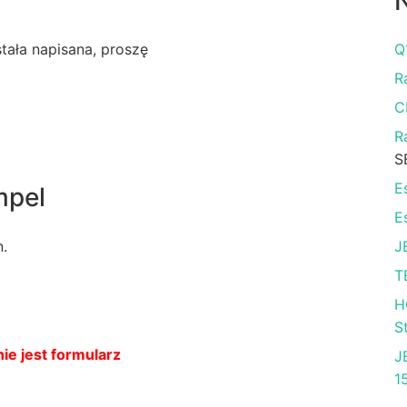
N
ostała napisana, proszę
Q
R
C
R
S
E
mpel
E
n.
J
T
H
S
ie jest formularz
J
1