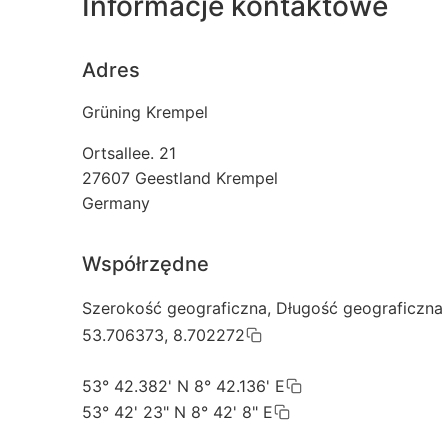
Informacje kontaktowe
Adres
Grüning Krempel
Ortsallee. 21
27607
Geestland Krempel
Germany
Współrzędne
Szerokość geograficzna, Długość geograficzna
53.706373, 8.702272
53° 42.382' N 8° 42.136' E
53° 42' 23" N 8° 42' 8" E