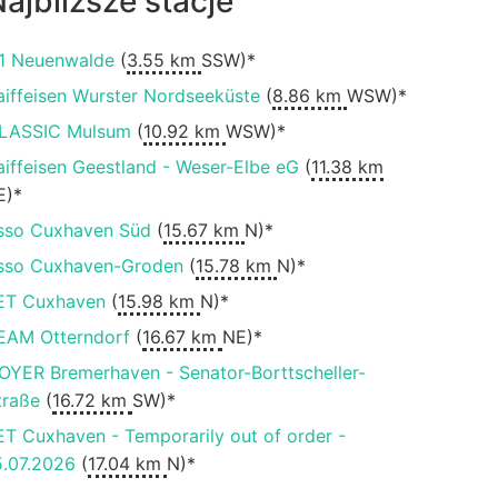
ajbliższe stacje
1 Neuenwalde
(
3.55 km
SSW)*
aiffeisen Wurster Nordseeküste
(
8.86 km
WSW)*
LASSIC Mulsum
(
10.92 km
WSW)*
aiffeisen Geestland - Weser-Elbe eG
(
11.38 km
E)*
sso Cuxhaven Süd
(
15.67 km
N)*
sso Cuxhaven-Groden
(
15.78 km
N)*
ET Cuxhaven
(
15.98 km
N)*
EAM Otterndorf
(
16.67 km
NE)*
OYER Bremerhaven - Senator-Borttscheller-
traße
(
16.72 km
SW)*
ET Cuxhaven - Temporarily out of order -
5.07.2026
(
17.04 km
N)*