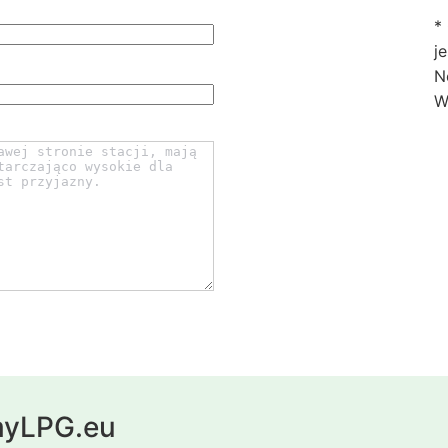
*
j
N
W
 myLPG.eu