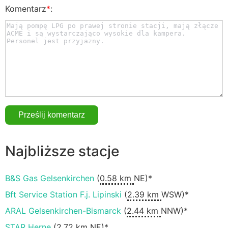
Komentarz
*
:
Najbliższe stacje
B&S Gas Gelsenkirchen
(
0.58 km
NE)*
Bft Service Station F.j. Lipinski
(
2.39 km
WSW)*
ARAL Gelsenkirchen-Bismarck
(
2.44 km
NNW)*
STAR Herne
(
2.72 km
NE)*