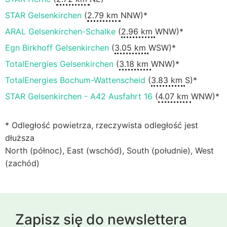
STAR Gelsenkirchen
(
2.79 km
NNW)*
ARAL Gelsenkirchen-Schalke
(
2.96 km
WNW)*
Egn Birkhoff Gelsenkirchen
(
3.05 km
WSW)*
TotalEnergies Gelsenkirchen
(
3.18 km
WNW)*
TotalEnergies Bochum-Wattenscheid
(
3.83 km
S)*
STAR Gelsenkirchen - A42 Ausfahrt 16
(
4.07 km
WNW)*
* Odległość powietrza, rzeczywista odległość jest
dłuższa
North (północ), East (wschód), South (południe), West
(zachód)
Zapisz się do newslettera