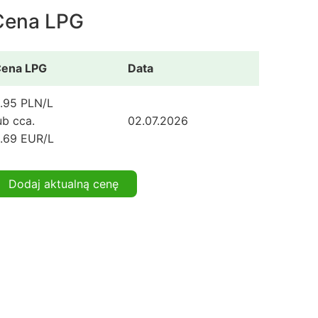
Cena LPG
ena LPG
Data
.95 PLN/L
ub cca.
02.07.2026
.69 EUR/L
Dodaj aktualną cenę