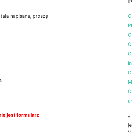
N
ostała napisana, proszę
C
P
C
O
O
I
O
n.
M
O
a
ie jest formularz
*
j