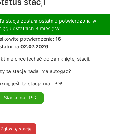
tatus stacji
Ta stacja została ostatnio potwierdzona w
ciągu ostatnich 3 miesięcy.
ałkowite potwierdzenia:
16
statni na
02.07.2026
ikt nie chce jechać do zamkniętej stacji.
zy ta stacja nadal ma autogaz?
iknij, jeśli ta stacja ma LPG!
Zgłoś tę stację