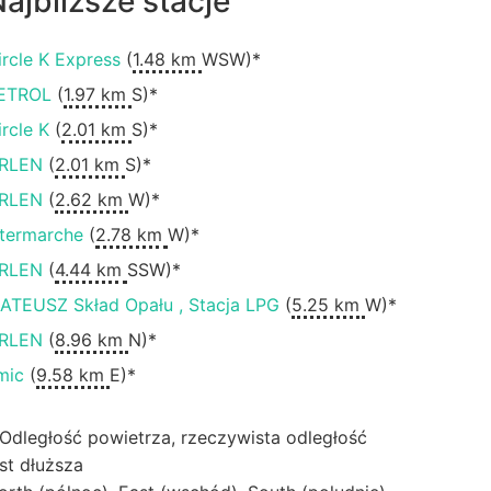
ajbliższe stacje
ircle K Express
(
1.48 km
WSW)*
ETROL
(
1.97 km
S)*
ircle K
(
2.01 km
S)*
RLEN
(
2.01 km
S)*
RLEN
(
2.62 km
W)*
ntermarche
(
2.78 km
W)*
RLEN
(
4.44 km
SSW)*
ATEUSZ Skład Opału , Stacja LPG
(
5.25 km
W)*
RLEN
(
8.96 km
N)*
mic
(
9.58 km
E)*
 Odległość powietrza, rzeczywista odległość
est dłuższa