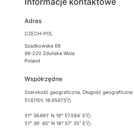
Informacje kontaktowe
Adres
CZECH-POL
Szadkowska 68
98-220
Zduńska Wola
Poland
Współrzędne
Szerokość geograficzna, Długość geograficzna
51.61101, 18.95973
51° 36.661' N 18° 57.584' E
51° 36' 40" N 18° 57' 35" E