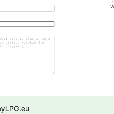
N
W
 myLPG.eu