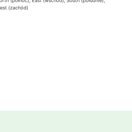
orth (północ), East (wschód), South (południe),
est (zachód)