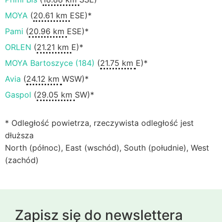
MOYA
(
20.61 km
ESE)*
Pami
(
20.96 km
ESE)*
ORLEN
(
21.21 km
E)*
MOYA Bartoszyce (184)
(
21.75 km
E)*
Avia
(
24.12 km
WSW)*
Gaspol
(
29.05 km
SW)*
* Odległość powietrza, rzeczywista odległość jest
dłuższa
North (północ), East (wschód), South (południe), West
(zachód)
Zapisz się do newslettera