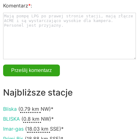
Komentarz
*
:
Najbliższe stacje
Bliska
(
0.79 km
NW)*
BLISKA
(
0.8 km
NW)*
Imar-gas
(
18.03 km
SSE)*
Primi Bis
(
18.88 km
SSE)*