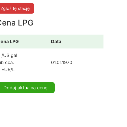
Zgłoś tę stację
Cena LPG
ena LPG
Data
 /US gal
ub cca.
01.01.1970
 EUR/L
Dodaj aktualną cenę