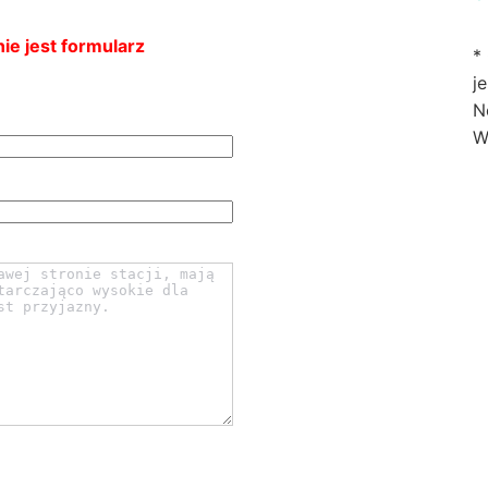
ie jest formularz
*
j
N
W