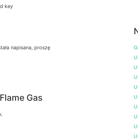
rd key
N
ostała napisana, proszę
G
U
U
U
U
 Flame Gas
U
U
n.
U
U
U