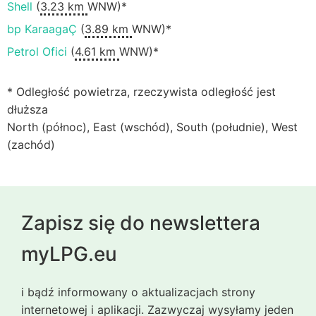
Shell
(
3.23 km
WNW)*
bp KaraagaÇ
(
3.89 km
WNW)*
Petrol Ofici
(
4.61 km
WNW)*
* Odległość powietrza, rzeczywista odległość jest
dłuższa
North (północ), East (wschód), South (południe), West
(zachód)
Zapisz się do newslettera
myLPG.eu
i bądź informowany o aktualizacjach strony
internetowej i aplikacji. Zazwyczaj wysyłamy jeden