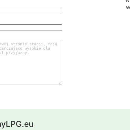
N
W
 myLPG.eu