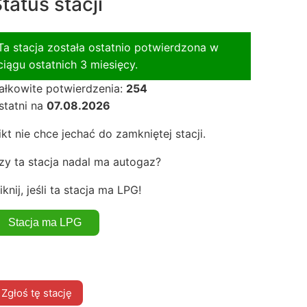
tatus stacji
Ta stacja została ostatnio potwierdzona w
ciągu ostatnich 3 miesięcy.
ałkowite potwierdzenia:
254
statni na
07.08.2026
ikt nie chce jechać do zamkniętej stacji.
zy ta stacja nadal ma autogaz?
iknij, jeśli ta stacja ma LPG!
Zgłoś tę stację