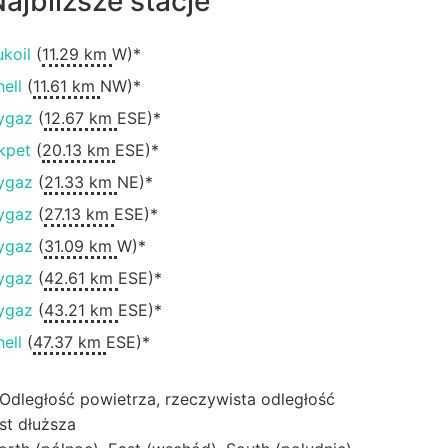
ajbliższe stacje
ukoil
(
11.29 km
W)*
hell
(
11.61 km
NW)*
ygaz
(
12.67 km
ESE)*
kpet
(
20.13 km
ESE)*
ygaz
(
21.33 km
NE)*
ygaz
(
27.13 km
ESE)*
ygaz
(
31.09 km
W)*
ygaz
(
42.61 km
ESE)*
ygaz
(
43.21 km
ESE)*
hell
(
47.37 km
ESE)*
 Odległość powietrza, rzeczywista odległość
est dłuższa