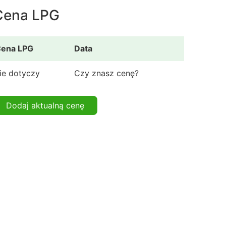
Cena LPG
ena LPG
Data
ie dotyczy
Czy znasz cenę?
Dodaj aktualną cenę