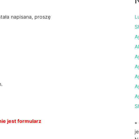
N
ostała napisana, proszę
L
S
A
A
A
A
A
n.
A
A
S
ie jest formularz
*
j