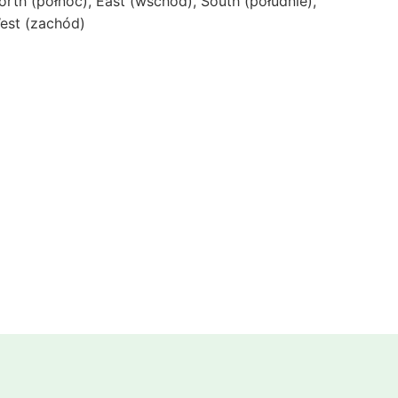
orth (północ), East (wschód), South (południe),
est (zachód)