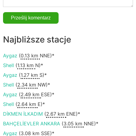
Najbliższe stacje
Aygaz
(
0.13 km
NNE)*
Shell
(
1.13 km
N)*
Aygaz
(
1.27 km
S)*
Shell
(
2.34 km
NW)*
Aygaz
(
2.49 km
ESE)*
Shell
(
2.64 km
E)*
DİKMEN İLKADIM
(
2.67 km
ENE)*
BAHÇELİEVLER ANKARA
(
3.05 km
NNE)*
Aygaz
(
3.08 km
SSE)*