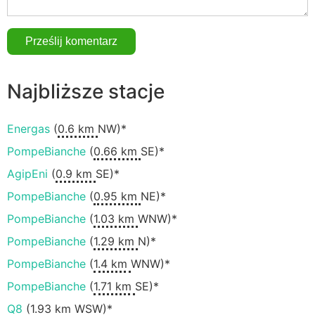
Najbliższe stacje
Energas
(
0.6 km
NW)*
PompeBianche
(
0.66 km
SE)*
AgipEni
(
0.9 km
SE)*
PompeBianche
(
0.95 km
NE)*
PompeBianche
(
1.03 km
WNW)*
PompeBianche
(
1.29 km
N)*
PompeBianche
(
1.4 km
WNW)*
PompeBianche
(
1.71 km
SE)*
Q8
(
1.93 km
WSW)*