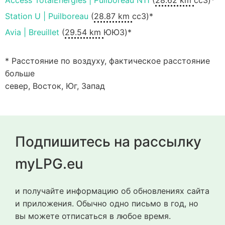
Access TotalEnergies | Puilboreau N11
(
28.62 km
ccЗ)*
Station U | Puilboreau
(
28.87 km
ccЗ)*
Avia | Breuillet
(
29.54 km
ЮЮЗ)*
* Расстояние по воздуху, фактическое расстояние
больше
север, Восток, Юг, Запад
Подпишитесь на рассылку
myLPG.eu
и получайте информацию об обновлениях сайта
и приложения. Обычно одно письмо в год, но
вы можете отписаться в любое время.