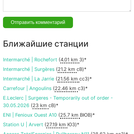
Ближайшие станции
Intermarché | Rochefort
(
4.01 km
З)*
Intermarché | Surgères
(
21.2 km
сВ)*
Intermarché | La Jarrie
(
21.56 km
ccЗ)*
Carrefour | Angoulins
(
22.46 km
сЗ)*
E.Leclerc | Surgeres - Temporarily out of order -
30.05.2026
(
23 km
сВ)*
ENI | Fenioux Ouest A10
(
25.7 km
ВЮВ)*
Station U | Arvert
(
27.19 km
ЮЗ)*