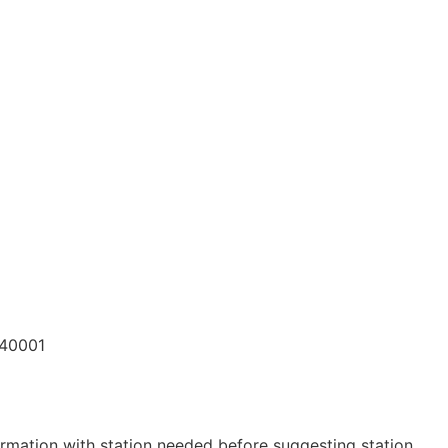
440001
irmation with station needed before suggesting station