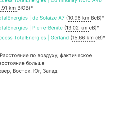
ccess TotalEnergies | Communay Nord A46
9.91 km
ВЮВ)*
otalEnergies | de Solaize A7
(
10.98 km
ВсВ)*
otalEnergies | Pierre-Bénite
(
13.02 km
сВ)*
ccess TotalEnergies | Gerland
(
15.66 km
сВ)*
 Расстояние по воздуху, фактическое
асстояние больше
евер, Восток, Юг, Запад