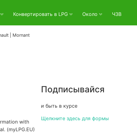
и
Конвертировать в LPG
Около
ЧЗВ
ault | Mornant
Подписывайся
и быть в курсе
Щелкните здесь для формы
irmation with
val. (myLPG.EU)