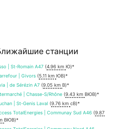
Ближайшие станции
sso | St-Romain A47
(
4.96 km
Ю)*
arrefour | Givors
(
5.11 km
ЮВ)*
via | de Sérézin A7
(
9.05 km
В)*
ntermarché | Chasse-S/Rhône
(
9.43 km
ВЮВ)*
uchan | St-Genis Laval
(
9.76 km
сВ)*
ccess TotalEnergies | Communay Sud A46
(
9.87
m
ВЮВ)*