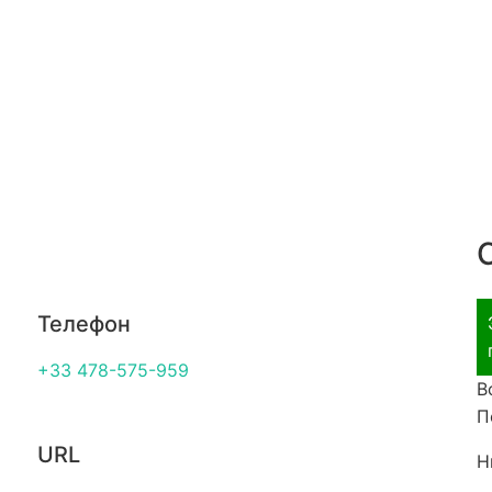
Телефон
+33 478-575-959
В
П
URL
Н