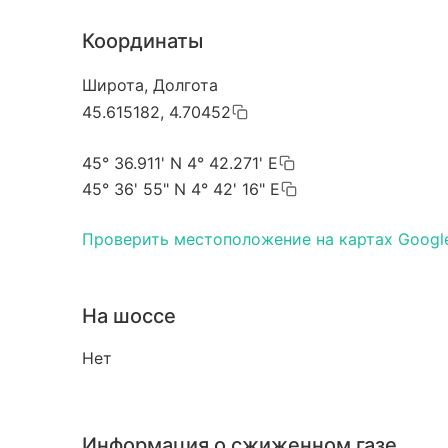
Координаты
Широта, Долгота
45.615182, 4.70452
45° 36.911' N 4° 42.271' E
45° 36' 55" N 4° 42' 16" E
Проверить местоположение на картах Googl
На шоссе
Нет
Информация о сжиженном газе