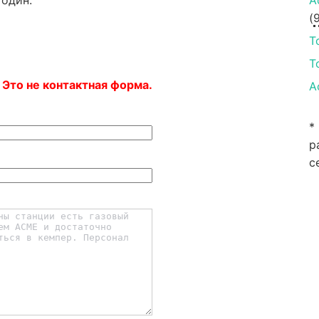
A
(
T
T
 Это не контактная форма.
A
*
р
с