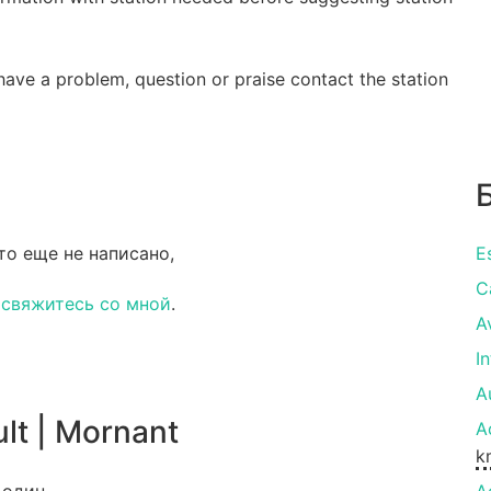
have a problem, question or praise contact the station
то еще не написано,
E
C
и
свяжитесь со мной
.
A
I
A
lt | Mornant
A
k
 один.