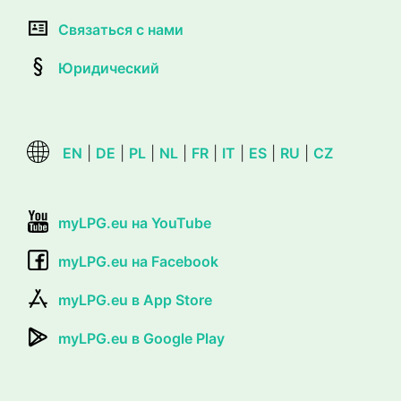
Связаться с нами
Юридический
EN
|
DE
|
PL
|
NL
|
FR
|
IT
|
ES
|
RU
|
CZ
myLPG.eu на YouTube
myLPG.eu на Facebook
myLPG.eu в App Store
myLPG.eu в Google Play