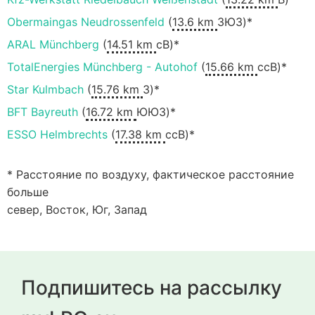
Obermaingas Neudrossenfeld
(
13.6 km
ЗЮЗ)*
ARAL Münchberg
(
14.51 km
сВ)*
TotalEnergies Münchberg - Autohof
(
15.66 km
ссВ)*
Star Kulmbach
(
15.76 km
З)*
BFT Bayreuth
(
16.72 km
ЮЮЗ)*
ESSO Helmbrechts
(
17.38 km
ссВ)*
* Расстояние по воздуху, фактическое расстояние
больше
север, Восток, Юг, Запад
Подпишитесь на рассылку