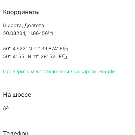
Координаты
Широта, Долгота
50.08204, 11.66456
50° 4.922' N 11° 39.874' E
50° 4' 55" N 11° 39' 52" E
Проверить местоположение на картах Google
На шоссе
да
Телефон