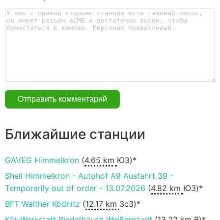
Ближайшие станции
GAVEG Himmelkron
(
4.65 km
ЮЗ)*
Shell Himmelkron - Autohof A9 Ausfahrt 39 -
Temporarily out of order - 13.07.2026
(
4.82 km
ЮЗ)*
BFT Walther Ködnitz
(
12.17 km
ЗсЗ)*
Kfz-Werkstatt Riedelbauch Weißenstadt
(
13.22 km
В)*