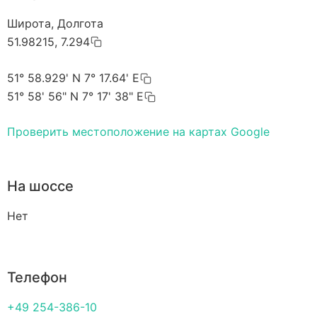
Широта, Долгота
51.98215, 7.294
51° 58.929' N 7° 17.64' E
51° 58' 56" N 7° 17' 38" E
Проверить местоположение на картах Google
На шоссе
Нет
Телефон
+49 254-386-10