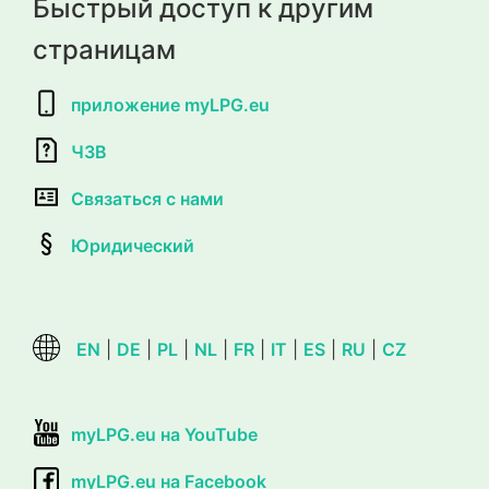
Быстрый доступ к другим
страницам
приложение myLPG.eu
ЧЗВ
Связаться с нами
Юридический
EN
|
DE
|
PL
|
NL
|
FR
|
IT
|
ES
|
RU
|
CZ
myLPG.eu на YouTube
myLPG.eu на Facebook