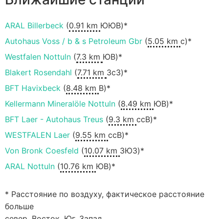
ARAL Billerbeck
(
0.91 km
ЮЮВ)*
Autohaus Voss / b & s Petroleum Gbr
(
5.05 km
с)*
Westfalen Nottuln
(
7.3 km
ЮВ)*
Blakert Rosendahl
(
7.71 km
ЗсЗ)*
BFT Havixbeck
(
8.48 km
В)*
Kellermann Mineralöle Nottuln
(
8.49 km
ЮВ)*
BFT Laer - Autohaus Treus
(
9.3 km
ссВ)*
WESTFALEN Laer
(
9.55 km
ссВ)*
Von Bronk Coesfeld
(
10.07 km
ЗЮЗ)*
ARAL Nottuln
(
10.76 km
ЮВ)*
* Расстояние по воздуху, фактическое расстояние
больше
север, Восток, Юг, Запад