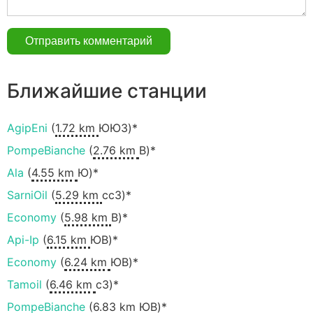
Ближайшие станции
AgipEni
(
1.72 km
ЮЮЗ)*
PompeBianche
(
2.76 km
В)*
Ala
(
4.55 km
Ю)*
SarniOil
(
5.29 km
ccЗ)*
Economy
(
5.98 km
В)*
Api-Ip
(
6.15 km
ЮВ)*
Economy
(
6.24 km
ЮВ)*
Tamoil
(
6.46 km
сЗ)*
PompeBianche
(
6.83 km
ЮВ)*