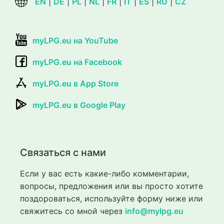
EN
|
DE
|
PL
|
NL
|
FR
|
IT
|
ES
|
RU
|
CZ
myLPG.eu на YouTube
myLPG.eu на Facebook
myLPG.eu в App Store
myLPG.eu в Google Play
Связаться с нами
Если у вас есть какие-либо комментарии,
вопросы, предложения или вы просто хотите
поздороваться, используйте форму ниже или
свяжитесь со мной через
info@mylpg.eu