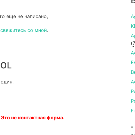
то еще не написано,
A
K
и
свяжитесь со мной
.
A
(
A
E
ROL
B
 один.
A
P
P
F
 Это не контактная форма.
*