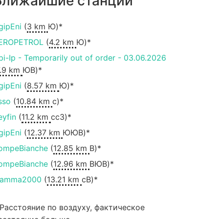
Ближайшие станции
gipEni
(
3 km
Ю)*
EROPETROL
(
4.2 km
Ю)*
pi-Ip - Temporarily out of order - 03.06.2026
7.9 km
ЮВ)*
gipEni
(
8.57 km
Ю)*
sso
(
10.84 km
с)*
eyfin
(
11.2 km
ccЗ)*
gipEni
(
12.37 km
ЮЮВ)*
ompeBianche
(
12.85 km
В)*
ompeBianche
(
12.96 km
ВЮВ)*
iamma2000
(
13.21 km
сВ)*
 Расстояние по воздуху, фактическое