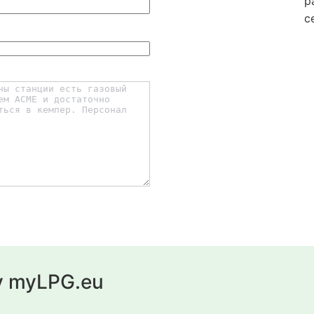
р
с
у myLPG.eu