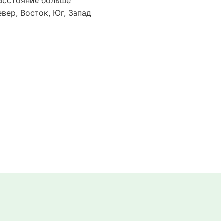
асстояние больше
евер, Восток, Юг, Запад