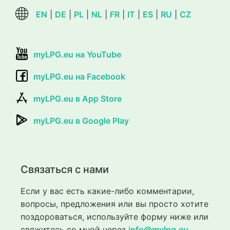
EN
|
DE
|
PL
|
NL
|
FR
|
IT
|
ES
|
RU
|
CZ
myLPG.eu на YouTube
myLPG.eu на Facebook
myLPG.eu в App Store
myLPG.eu в Google Play
Связаться с нами
Если у вас есть какие-либо комментарии,
вопросы, предложения или вы просто хотите
поздороваться, используйте форму ниже или
свяжитесь со мной через
info@mylpg.eu