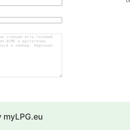
с
у myLPG.eu