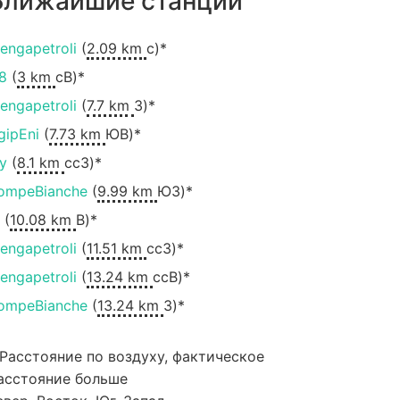
Ближайшие станции
engapetroli
(
2.09 km
с)*
8
(
3 km
сВ)*
engapetroli
(
7.7 km
З)*
gipEni
(
7.73 km
ЮВ)*
ly
(
8.1 km
ccЗ)*
ompeBianche
(
9.99 km
ЮЗ)*
(
10.08 km
В)*
engapetroli
(
11.51 km
ccЗ)*
engapetroli
(
13.24 km
ссВ)*
ompeBianche
(
13.24 km
З)*
 Расстояние по воздуху, фактическое
асстояние больше