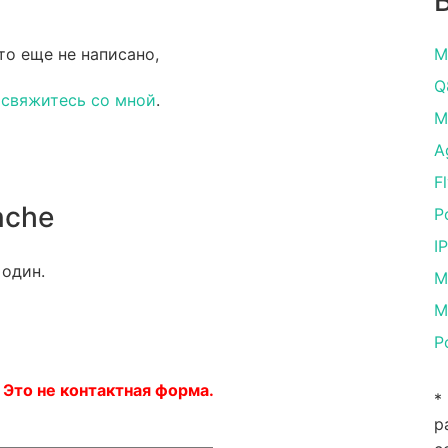
то еще не написано,
M
Q
и
свяжитесь со мной
.
M
A
F
nche
P
IP
 один.
M
M
P
 Это не контактная форма.
*
р