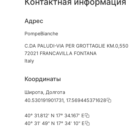
Контактная информация
Адрес
PompeBianche
C.DA PALUDI-VIA PER GROTTAGLIE KM.0,550
72021
FRANCAVILLA FONTANA
Italy
Координаты
Широта, Долгота
40.530191901731, 17.569445371628
40° 31.812' N 17° 34.167' E
40° 31' 49" N 17° 34' 10" E