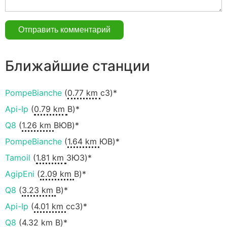
Ближайшие станции
PompeBianche
(
0.77 km
сЗ)*
Api-Ip
(
0.79 km
В)*
Q8
(
1.26 km
ВЮВ)*
PompeBianche
(
1.64 km
ЮВ)*
Tamoil
(
1.81 km
ЗЮЗ)*
AgipEni
(
2.09 km
В)*
Q8
(
3.23 km
В)*
Api-Ip
(
4.01 km
ccЗ)*
Q8
(
4.32 km
В)*