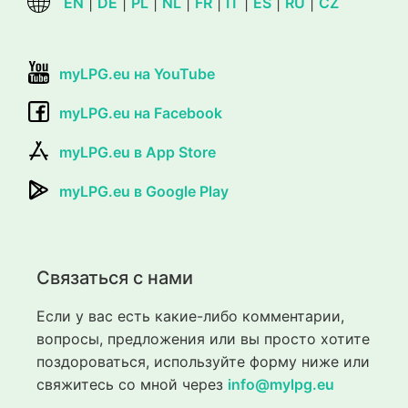
EN
|
DE
|
PL
|
NL
|
FR
|
IT
|
ES
|
RU
|
CZ
myLPG.eu на YouTube
myLPG.eu на Facebook
myLPG.eu в App Store
myLPG.eu в Google Play
Связаться с нами
Если у вас есть какие-либо комментарии,
вопросы, предложения или вы просто хотите
поздороваться, используйте форму ниже или
свяжитесь со мной через
info@mylpg.eu