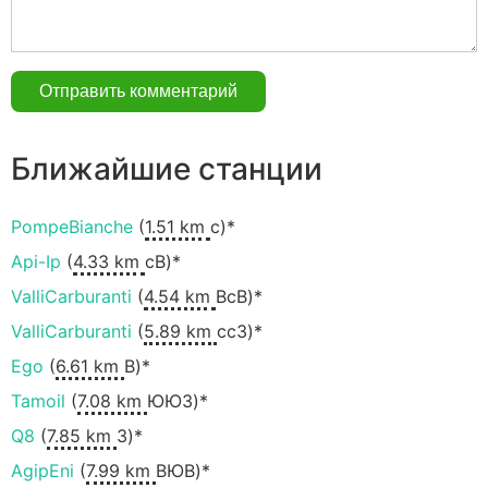
Ближайшие станции
PompeBianche
(
1.51 km
с)*
Api-Ip
(
4.33 km
сВ)*
ValliCarburanti
(
4.54 km
ВсВ)*
ValliCarburanti
(
5.89 km
ccЗ)*
Ego
(
6.61 km
В)*
Tamoil
(
7.08 km
ЮЮЗ)*
Q8
(
7.85 km
З)*
AgipEni
(
7.99 km
ВЮВ)*