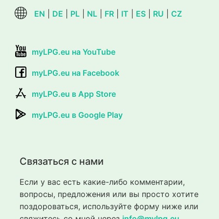
EN
|
DE
|
PL
|
NL
|
FR
|
IT
|
ES
|
RU
|
CZ
myLPG.eu на YouTube
myLPG.eu на Facebook
myLPG.eu в App Store
myLPG.eu в Google Play
Связаться с нами
Если у вас есть какие-либо комментарии,
вопросы, предложения или вы просто хотите
поздороваться, используйте форму ниже или
свяжитесь со мной через
info@mylpg.eu