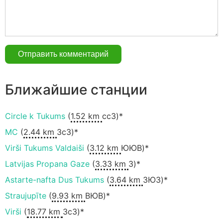
Ближайшие станции
Circle k Tukums
(
1.52 km
ccЗ)*
MC
(
2.44 km
ЗсЗ)*
Virši Tukums Valdaiši
(
3.12 km
ЮЮВ)*
Latvijas Propana Gaze
(
3.33 km
З)*
Astarte-nafta Dus Tukums
(
3.64 km
ЗЮЗ)*
Straujupīte
(
9.93 km
ВЮВ)*
Virši
(
18.77 km
ЗсЗ)*