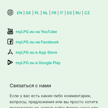
EN
|
DE
|
PL
|
NL
|
FR
|
IT
|
ES
|
RU
|
CZ
myLPG.eu на YouTube
myLPG.eu на Facebook
myLPG.eu в App Store
myLPG.eu в Google Play
Связаться с нами
Если у вас есть какие-либо комментарии,
вопросы, предложения или вы просто хотите
поздороваться, используйте форму ниже или