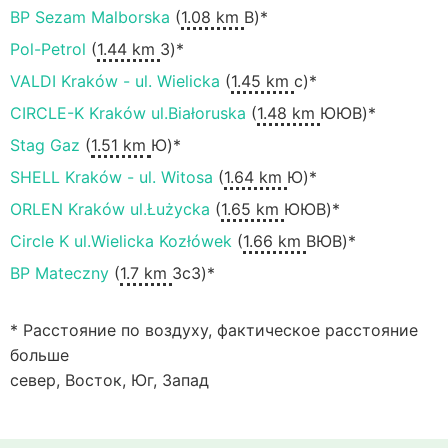
BP Sezam Malborska
(
1.08 km
В)*
Pol-Petrol
(
1.44 km
З)*
VALDI Kraków - ul. Wielicka
(
1.45 km
с)*
CIRCLE-K Kraków ul.Białoruska
(
1.48 km
ЮЮВ)*
Stag Gaz
(
1.51 km
Ю)*
SHELL Kraków - ul. Witosa
(
1.64 km
Ю)*
ORLEN Kraków ul.Łużycka
(
1.65 km
ЮЮВ)*
Circle K ul.Wielicka Kozłówek
(
1.66 km
ВЮВ)*
BP Mateczny
(
1.7 km
ЗсЗ)*
* Расстояние по воздуху, фактическое расстояние
больше
север, Восток, Юг, Запад