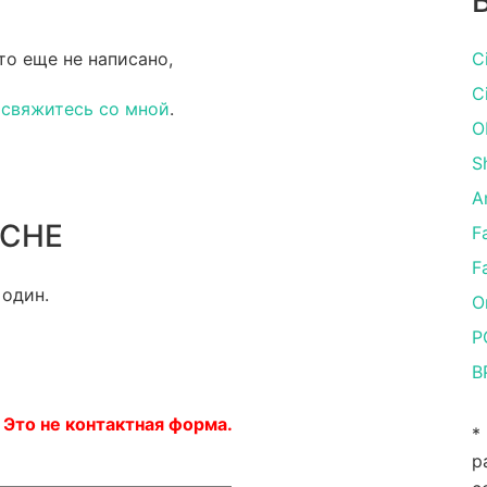
то еще не написано,
C
C
и
свяжитесь со мной
.
O
S
A
RCHE
F
F
 один.
O
P
B
 Это не контактная форма.
*
р