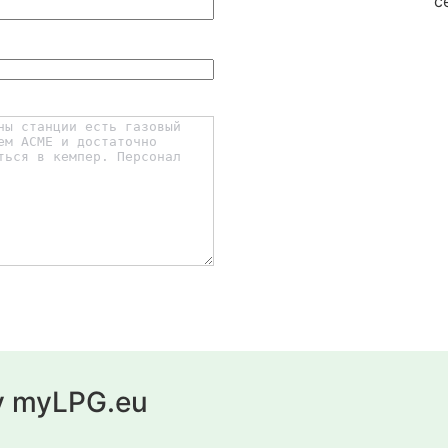
с
у myLPG.eu