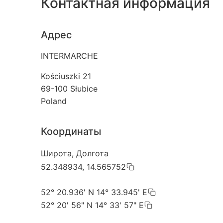
Контактная информация
Адрес
INTERMARCHE
Kościuszki 21
69-100
Słubice
Poland
Координаты
Широта, Долгота
52.348934, 14.565752
52° 20.936' N 14° 33.945' E
52° 20' 56" N 14° 33' 57" E