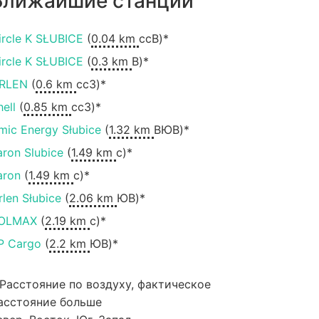
Ближайшие станции
ircle K SŁUBICE
(
0.04 km
ссВ)*
ircle K SŁUBICE
(
0.3 km
В)*
RLEN
(
0.6 km
ccЗ)*
hell
(
0.85 km
ccЗ)*
mic Energy Słubice
(
1.32 km
ВЮВ)*
aron Slubice
(
1.49 km
с)*
aron
(
1.49 km
с)*
rlen Słubice
(
2.06 km
ЮВ)*
OLMAX
(
2.19 km
с)*
P Cargo
(
2.2 km
ЮВ)*
 Расстояние по воздуху, фактическое
асстояние больше