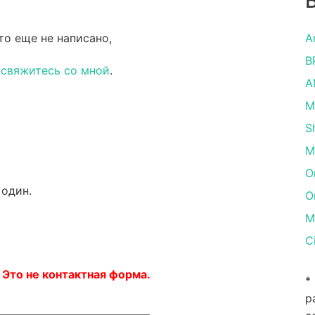
то еще не написано,
A
B
и
свяжитесь со мной
.
A
M
S
M
O
 один.
O
M
C
 Это не контактная форма.
*
р