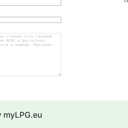
с
у myLPG.eu