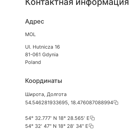
Контактная информация
Адрес
MOL
Ul. Hutnicza 16
81-061
Gdynia
Poland
Координаты
Широта, Долгота
54.546281933695, 18.476087088994
54° 32.777' N 18° 28.565' E
54° 32' 47" N 18° 28' 34" E