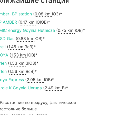
Ближайшие станции
mber- BP station
(
0.08 km
ЮЗ)*
P AMBER
(
0.17 km
ЮЮВ)*
MIC energy Gdynia Hutnicza
(
0.75 km
ЮВ)*
SD Gas
(
0.88 km
ЮВ)*
hell
(
1.46 km
ЗсЗ)*
OYA
(
1.53 km
ЮВ)*
rlen
(
1.53 km
ЗЮЗ)*
rlen
(
1.56 km
ВсВ)*
oya Express
(
2.05 km
ЮВ)*
ircle K Gdynia Unruga
(
2.49 km
В)*
 Расстояние по воздуху, фактическое
асстояние больше