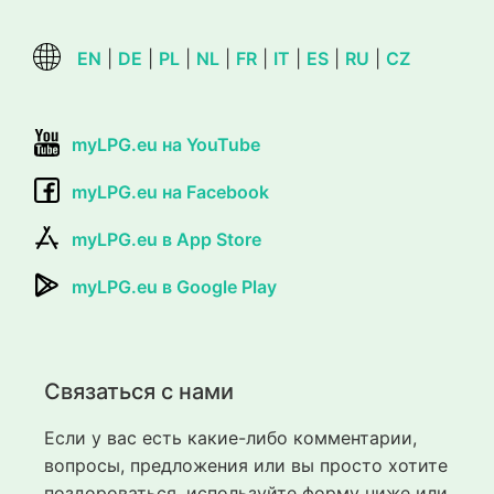
EN
|
DE
|
PL
|
NL
|
FR
|
IT
|
ES
|
RU
|
CZ
myLPG.eu на YouTube
myLPG.eu на Facebook
myLPG.eu в App Store
myLPG.eu в Google Play
Связаться с нами
Если у вас есть какие-либо комментарии,
вопросы, предложения или вы просто хотите
поздороваться, используйте форму ниже или