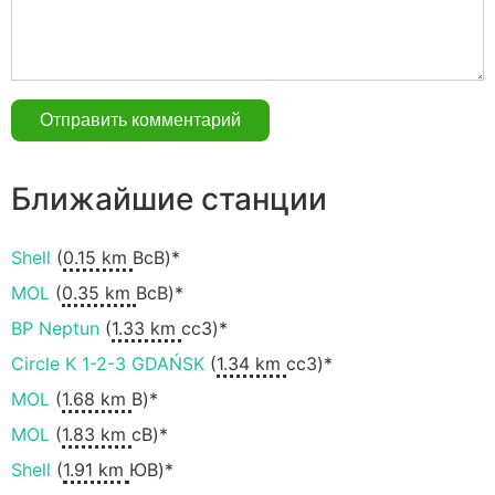
Ближайшие станции
Shell
(
0.15 km
ВсВ)*
MOL
(
0.35 km
ВсВ)*
BP Neptun
(
1.33 km
ccЗ)*
Circle K 1-2-3 GDAŃSK
(
1.34 km
ccЗ)*
MOL
(
1.68 km
В)*
MOL
(
1.83 km
сВ)*
Shell
(
1.91 km
ЮВ)*