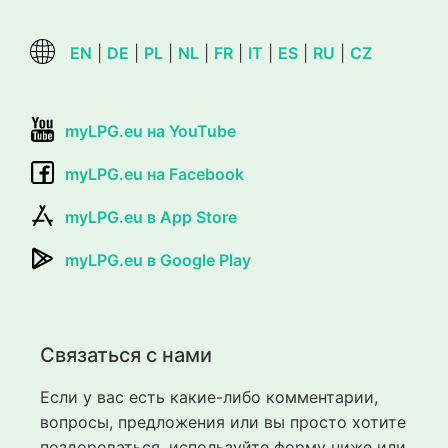
EN
|
DE
|
PL
|
NL
|
FR
|
IT
|
ES
|
RU
|
CZ
myLPG.eu на YouTube
myLPG.eu на Facebook
myLPG.eu в App Store
myLPG.eu в Google Play
Связаться с нами
Если у вас есть какие-либо комментарии,
вопросы, предложения или вы просто хотите
поздороваться, используйте форму ниже или