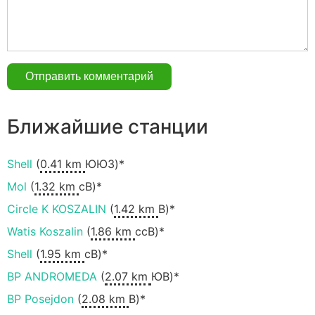
Ближайшие станции
Shell
(
0.41 km
ЮЮЗ)*
Mol
(
1.32 km
сВ)*
Circle K KOSZALIN
(
1.42 km
В)*
Watis Koszalin
(
1.86 km
ссВ)*
Shell
(
1.95 km
сВ)*
BP ANDROMEDA
(
2.07 km
ЮВ)*
BP Posejdon
(
2.08 km
В)*