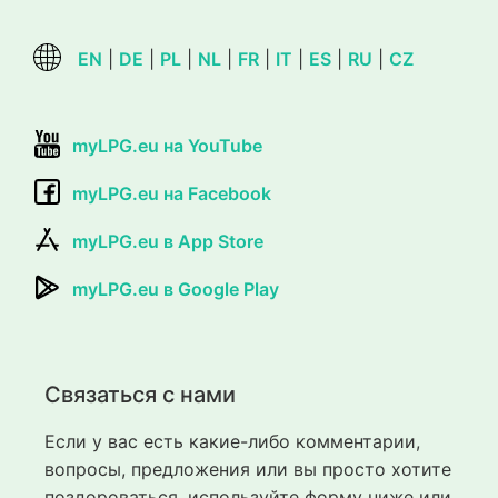
EN
|
DE
|
PL
|
NL
|
FR
|
IT
|
ES
|
RU
|
CZ
myLPG.eu на YouTube
myLPG.eu на Facebook
myLPG.eu в App Store
myLPG.eu в Google Play
Связаться с нами
Если у вас есть какие-либо комментарии,
вопросы, предложения или вы просто хотите
поздороваться, используйте форму ниже или