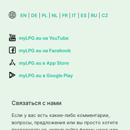
EN
|
DE
|
PL
|
NL
|
FR
|
IT
|
ES
|
RU
|
CZ
myLPG.eu на YouTube
myLPG.eu на Facebook
myLPG.eu в App Store
myLPG.eu в Google Play
Связаться с нами
Если у вас есть какие-либо комментарии,
вопросы, предложения или вы просто хотите
поздороваться, используйте форму ниже или