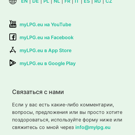
EN
|
DE
|
PL
|
NL
|
FR
|
IT
|
ES
|
RU
|
CZ
myLPG.eu на YouTube
myLPG.eu на Facebook
myLPG.eu в App Store
myLPG.eu в Google Play
Связаться с нами
Если у вас есть какие-либо комментарии,
вопросы, предложения или вы просто хотите
поздороваться, используйте форму ниже или
свяжитесь со мной через
info@mylpg.eu