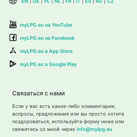
EN
|
DE
|
PL
|
NL
|
FR
|
IT
|
ES
|
RU
|
CZ
myLPG.eu на YouTube
myLPG.eu на Facebook
myLPG.eu в App Store
myLPG.eu в Google Play
Связаться с нами
Если у вас есть какие-либо комментарии,
вопросы, предложения или вы просто хотите
поздороваться, используйте форму ниже или
свяжитесь со мной через
info@mylpg.eu