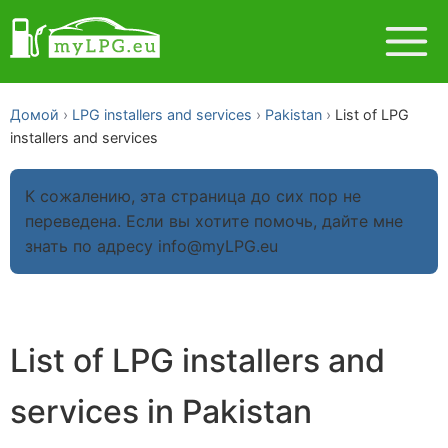
Домой
LPG installers and services
Pakistan
List of LPG
installers and services
К сожалению, эта страница до сих пор не
переведена. Если вы хотите помочь, дайте мне
знать по адресу info@myLPG.eu
List of LPG installers and
services in Pakistan