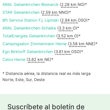
ARAL Gelsenkirchen-Bismarck
(
2.28 km
NO)*
STAR Gelsenkirchen
(
2.59 km
NNO)*
Bft Service Station F.j. Lipinski
(
2.94 km
OSO)*
ARAL Gelsenkirchen-Schalke
(
3.3 km
O)*
TotalEnergies Gelsenkirchen
(
3.52 km
O)*
Campingsalon Zimmermann Herne
(
3.58 km
NNE)*
Egn Birkhoff Gelsenkirchen
(
3.61 km
OSO)*
Celos Herne
(
3.82 km
NE)*
* Distancia aérea, la distancia real es más larga
Norte, Este, Sur, Oeste
Suscríbete al boletín de