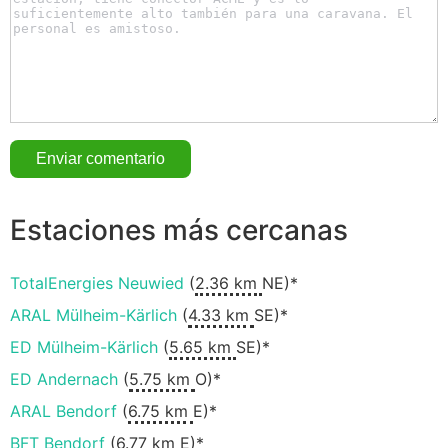
Estaciones más cercanas
TotalEnergies Neuwied
(
2.36 km
NE)*
ARAL Mülheim-Kärlich
(
4.33 km
SE)*
ED Mülheim-Kärlich
(
5.65 km
SE)*
ED Andernach
(
5.75 km
O)*
ARAL Bendorf
(
6.75 km
E)*
BFT Bendorf
(
6.77 km
E)*