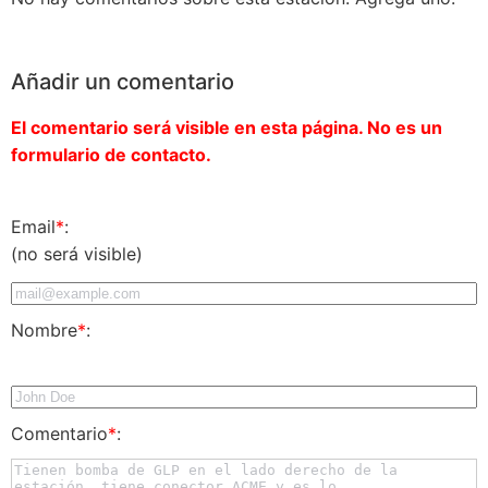
Añadir un comentario
El comentario será visible en esta página. No es un
formulario de contacto.
Email
*
:
(no será visible)
Nombre
*
:
Comentario
*
: