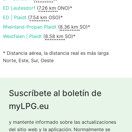
ED Leutesdorf
(
7.26 km
ONO)*
ED | Plaidt
(
7.54 km
OSO)*
Rheinland-Propan Plaidt
(
8.36 km
SO)*
Westfalen | Plaidt
(
8.58 km
SO)*
* Distancia aérea, la distancia real es más larga
Norte, Este, Sur, Oeste
Suscríbete al boletín de
myLPG.eu
y mantente informado sobre las actualizaciones
del sitio web y la aplicación. Normalmente se