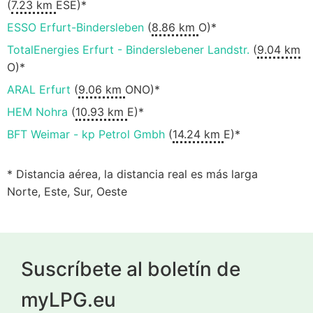
(
7.23 km
ESE)*
ESSO Erfurt-Bindersleben
(
8.86 km
O)*
TotalEnergies Erfurt - Binderslebener Landstr.
(
9.04 km
O)*
ARAL Erfurt
(
9.06 km
ONO)*
HEM Nohra
(
10.93 km
E)*
BFT Weimar - kp Petrol Gmbh
(
14.24 km
E)*
* Distancia aérea, la distancia real es más larga
Norte, Este, Sur, Oeste
Suscríbete al boletín de
myLPG.eu