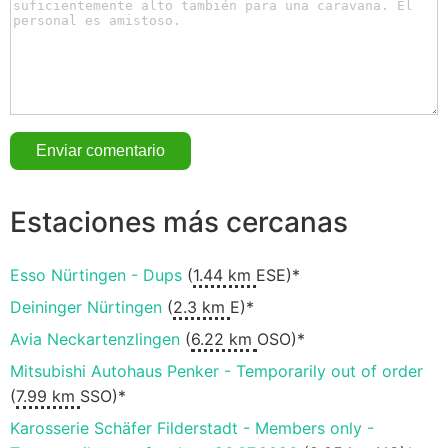
Estaciones más cercanas
Esso Nürtingen - Dups
(
1.44 km
ESE)*
Deininger Nürtingen
(
2.3 km
E)*
Avia Neckartenzlingen
(
6.22 km
OSO)*
Mitsubishi Autohaus Penker - Temporarily out of order
(
7.99 km
SSO)*
Karosserie Schäfer Filderstadt - Members only -