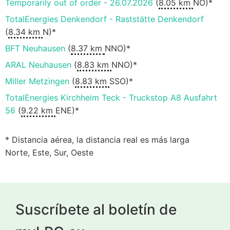
Temporarily out of order - 26.07.2026
(
8.05 km
NO)*
TotalEnergies Denkendorf - Raststätte Denkendorf
(
8.34 km
N)*
BFT Neuhausen
(
8.37 km
NNO)*
ARAL Neuhausen
(
8.83 km
NNO)*
Miller Metzingen
(
8.83 km
SSO)*
TotalEnergies Kirchheim Teck - Truckstop A8 Ausfahrt
56
(
9.22 km
ENE)*
* Distancia aérea, la distancia real es más larga
Norte, Este, Sur, Oeste
Suscríbete al boletín de