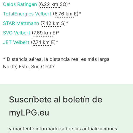
Celos Ratingen
(
6.22 km
SO)*
TotalEnergies Velbert
(
6.76 km
E)*
STAR Mettmann
(
7.42 km
S)*
SVG Velbert
(
7.69 km
E)*
JET Velbert
(
7.74 km
E)*
* Distancia aérea, la distancia real es más larga
Norte, Este, Sur, Oeste
Suscríbete al boletín de
myLPG.eu
y mantente informado sobre las actualizaciones