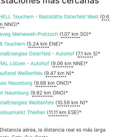
Estaciones más cercanas
HELL Teuchern - Raststätte Osterfeld West
(
0.6
m
NNO)*
aveg Meineweh-Pretzsch
(
1.07 km
SO)*
B Teuchern
(
5.24 km
ENE)*
otalEnergies Osterfeld - Autohof
(
7.1 km
S)*
RAL Lützen - Autohof
(
9.06 km
NNE)*
aufland Weißenfels
(
9.47 km
N)*
sso Naumburg
(
9.68 km
ONO)*
et Naumburg
(
9.82 km
ONO)*
otalEnergies Weißenfels
(
10.59 km
N)*
lobusmarkt Theißen
(
11.11 km
ESE)*
 Distancia aérea, la distancia real es más larga