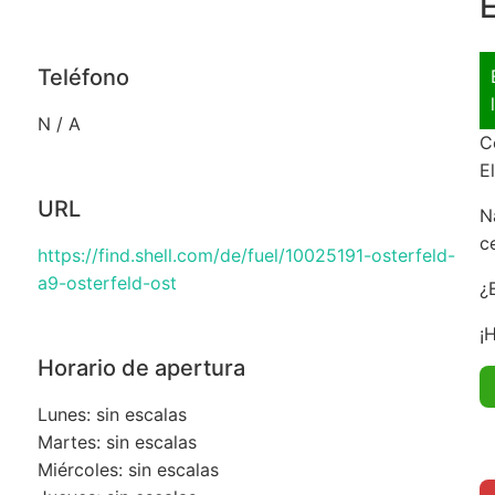
E
Teléfono
N / A
C
E
URL
N
c
https://find.shell.com/de/fuel/10025191-osterfeld-
a9-osterfeld-ost
¿
¡
Horario de apertura
Lunes: sin escalas
Martes: sin escalas
Miércoles: sin escalas