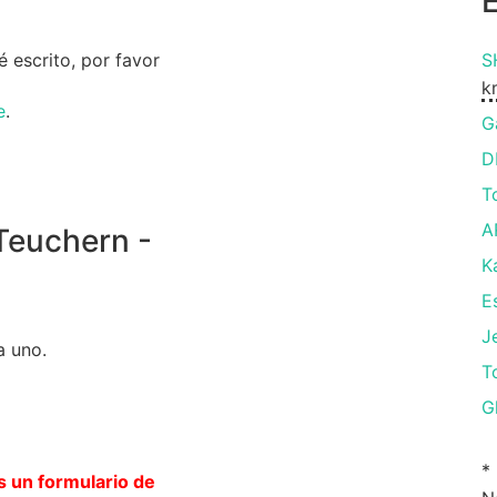
 escrito, por favor
S
k
e
.
G
D
T
A
Teuchern -
K
E
J
a uno.
T
G
*
s un formulario de