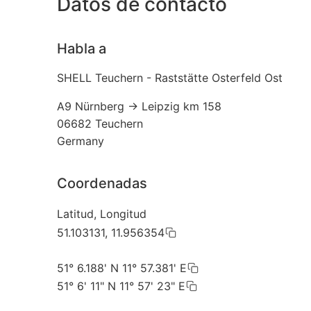
Datos de contacto
Habla a
SHELL Teuchern - Raststätte Osterfeld Ost
A9 Nürnberg -> Leipzig km 158
06682
Teuchern
Germany
Coordenadas
Latitud, Longitud
51.103131, 11.956354
51° 6.188' N 11° 57.381' E
51° 6' 11" N 11° 57' 23" E