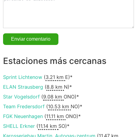
Estaciones más cercanas
Sprint Lichtenow
(
3.21 km
E)*
ELAN Strausberg
(
8.8 km
N)*
Star Vogelsdorf
(
9.08 km
ONO)*
Team Fredersdorf
(
10.53 km
NO)*
FGK Neuenhagen
(
11.11 km
ONO)*
SHELL Erkner
(
11.14 km
SO)*
Karosseriebau Martin, Autogas-zentrum
(
11.47 km