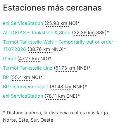
Estaciones más cercanas
eni ServiceStation
(
25.93 km
NO)*
AUTOGAS – Tankstelle & Shop
(
32.39 km
SSE)*
Turmöl Tankstelle Wels - Temporarily out of order -
17.07.2026
(
38.76 km
NNO)*
Genöl
(
47.27 km
NO)*
Turmöl Tankstelle Linz
(
51.73 km
NNE)*
BP
(
55.4 km
NO)*
BP Unterweitersdorf
(
61.48 km
NNE)*
eni ServiceStation
(
78.11 km
ENE)*
* Distancia aérea, la distancia real es más larga
Norte, Este, Sur, Oeste