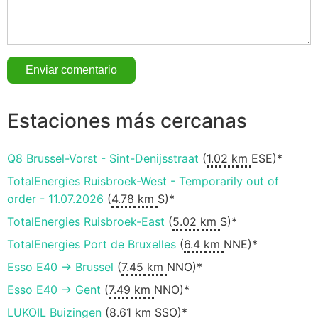
Estaciones más cercanas
Q8 Brussel-Vorst - Sint-Denijsstraat
(
1.02 km
ESE)*
TotalEnergies Ruisbroek-West - Temporarily out of
order - 11.07.2026
(
4.78 km
S)*
TotalEnergies Ruisbroek-East
(
5.02 km
S)*
TotalEnergies Port de Bruxelles
(
6.4 km
NNE)*
Esso E40 -> Brussel
(
7.45 km
NNO)*
Esso E40 -> Gent
(
7.49 km
NNO)*
LUKOIL Buizingen
(
8.61 km
SSO)*