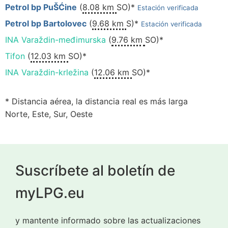
Petrol bp PuŠĆine
(
8.08 km
SO)*
Estación verificada
Petrol bp Bartolovec
(
9.68 km
S)*
Estación verificada
INA Varaždin-međimurska
(
9.76 km
SO)*
Tifon
(
12.03 km
SO)*
INA Varaždin-krležina
(
12.06 km
SO)*
* Distancia aérea, la distancia real es más larga
Norte, Este, Sur, Oeste
Suscríbete al boletín de
myLPG.eu
y mantente informado sobre las actualizaciones