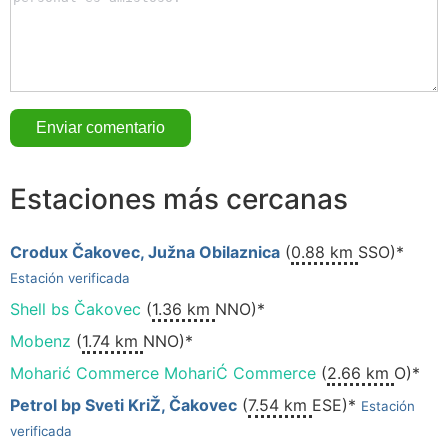
Estaciones más cercanas
Crodux Čakovec, Južna Obilaznica
(
0.88 km
SSO)*
Estación verificada
Shell bs Čakovec
(
1.36 km
NNO)*
Mobenz
(
1.74 km
NNO)*
Moharić Commerce MohariĆ Commerce
(
2.66 km
O)*
Petrol bp Sveti KriŽ, Čakovec
(
7.54 km
ESE)*
Estación
verificada